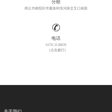
分校
商丘市睢阳区华夏路和淮河路交叉口南面
电话
0370-3138839
(点击拨打)
关于我们